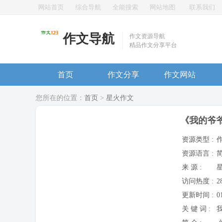
网站首页
综合导航
全能搜索
网站地图
联系我们
作文导航
作文资源导航
精品作文分享平台
首页
作文分享
作文网站
您所在的位置：
首页
>
星火作文
《我的爷爷
资源类型 :
资源语言 :
来 源 :
访问热度 :
2
更新时间 :
0
关 键 词 :