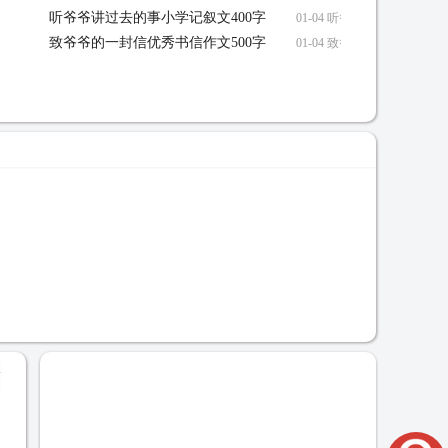
听爷爷讲过去的事小学记叙文400字
01-04 听爷爷讲过去的事小
致爷爷的一封信优秀书信作文500字
01-04 致爷爷的一封信优秀
+