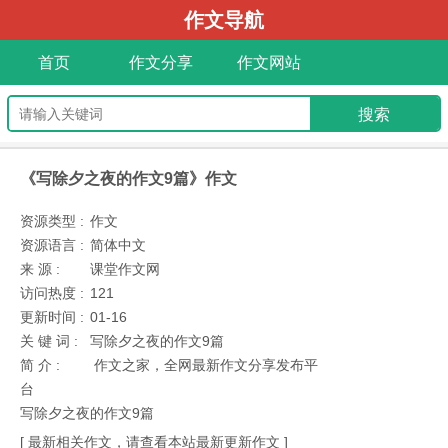
作文导航
首页
作文分享
作文网站
《写除夕之夜的作文9篇》作文
资源类型 :
作文
资源语言 :
简体中文
来 源 :
课堂作文网
访问热度 :
121
更新时间 :
01-16
关 键 词 :
写除夕之夜的作文9篇
简 介 :
作文之家，全网最新作文分享发布平
台
写除夕之夜的作文9篇
[ 最新相关作文，请查看本站最新更新作文 ]