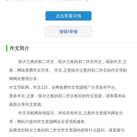
点击查看详情
报错/举报
作文简介
除夕之夜的初二作文，除夕之夜的初二作文作文，最新作文,之
夜，网络免费作文共享。 作文,之夜除夕之夜的初二作文由作文导航
网网友整理分享。
作文导航网，作文123，全网免费作文资源推广分享发布平台。
更多作文,之夜，除夕之夜的初二作文相关的作文资源，请查看本站
最新分享作文资源。
作文导航网友情提示，本站所有作文,之夜作文资源为网友分
享，网站只提供作文资源网址分享导航服务。
如果您对除夕之夜的初二作文作文资源内容有什么疑问，请直接与