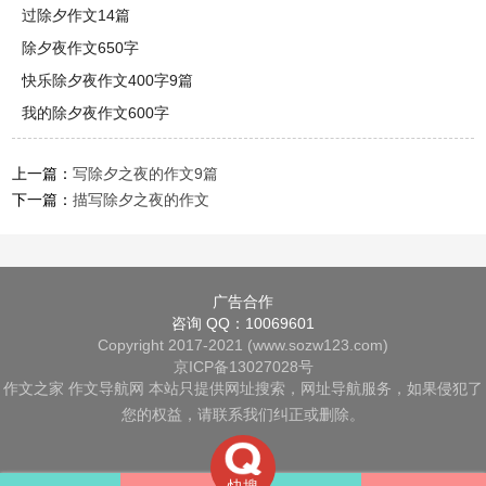
过除夕作文14篇
除夕夜作文650字
快乐除夕夜作文400字9篇
我的除夕夜作文600字
上一篇：
写除夕之夜的作文9篇
下一篇：
描写除夕之夜的作文
广告合作
咨询 QQ：10069601
Copyright 2017-2021 (www.sozw123.com)
京ICP备13027028号
作文之家
作文导航网
本站只提供网址搜索，网址导航服务，如果侵犯了
您的权益，请联系我们纠正或删除。