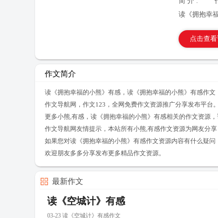
简 介 :
读《拥抱幸
点击查看
作文简介
读《拥抱幸福的小熊》有感，读《拥抱幸福的小熊》有感作文，
作文导航网，作文123，全网免费作文资源推广分享发布平台
更多小熊,有感，读《拥抱幸福的小熊》有感相关的作文资源
作文导航网友情提示，本站所有小熊,有感作文资源为网友分
如果您对读《拥抱幸福的小熊》有感作文资源内容有什么疑问
欢迎朋友多多分享发布更多精品作文资源。
最新作文
读《空城计》有感
03-23 读《空城计》有感作文