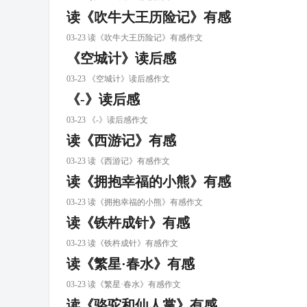
读《吹牛大王历险记》有感
03-23 读《吹牛大王历险记》有感作文
《空城计》读后感
03-23 《空城计》读后感作文
《-》读后感
03-23 《-》读后感作文
读《西游记》有感
03-23 读《西游记》有感作文
读《拥抱幸福的小熊》有感
03-23 读《拥抱幸福的小熊》有感作文
读《铁杵成针》有感
03-23 读《铁杵成针》有感作文
读《繁星·春水》有感
03-23 读《繁星·春水》有感作文
读《骆驼和仙人掌》有感