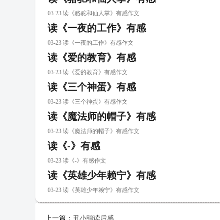
03-23 读《骆驼和仙人掌》有感作文
读《一夜的工作》有感
03-23 读《一夜的工作》有感作文
读《爱的教育》有感
03-23 读《爱的教育》有感作文
读《三个神蛋》有感
03-23 读《三个神蛋》有感作文
读《魔法师的帽子》有感
03-23 读《魔法师的帽子》有感作文
读《-》有感
03-23 读《-》有感作文
读《英雄少年赖宁》有感
03-23 读《英雄少年赖宁》有感作文
上一篇：
丑小鸭读后感