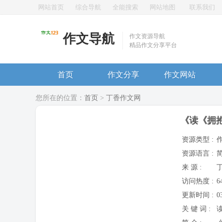
网站首页
综合导航
全能搜索
网站地图
联系我们
作文导航
作文资源导航
精品作文分享平台
首页
作文分享
作文网站
您所在的位置：
首页
>
丁香作文网
《读《拥
资源类型 :
资源语言 :
来 源 :
访问热度 :
6
更新时间 :
0
关 键 词 :