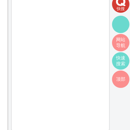
快搜
网站
导航
快速
搜索
顶部