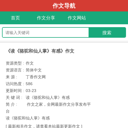
作文导航
首页
作文分享
作文网站
《读《骆驼和仙人掌》有感》作文
资源类型 :
作文
资源语言 :
简体中文
来 源 :
丁香作文网
访问热度 :
586
更新时间 :
03-23
关 键 词 :
读《骆驼和仙人掌》有感
简 介 :
作文之家，全网最新作文分享发布平
台
读《骆驼和仙人掌》有感
[ 最新相关作文，请查看本站最新更新作文 ]