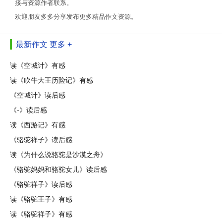
接与资源作者联系。
欢迎朋友多多分享发布更多精品作文资源。
最新作文
更多 +
读《空城计》有感
读《吹牛大王历险记》有感
《空城计》读后感
《-》读后感
读《西游记》有感
《骆驼祥子》读后感
读《为什么说骆驼是沙漠之舟》
《骆驼妈妈和骆驼女儿》读后感
《骆驼祥子》读后感
读《骆驼王子》有感
读《骆驼祥子》有感