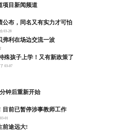
道项目新闻频道
绩公布，同名又有实力才可怕
3-28
贝弗利在场边交流一波
2
关特殊孩子上学！又有新政策了
03-07
2分钟后重新开始
！目前已暂停涉事教师工作
-01
生前途远大!