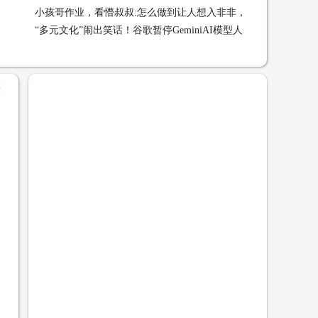
小孩哥作业，看懵叔叔:怎么做到让人想入非非，又有点瘆得慌的
“多元文化”闹出笑话！谷歌暂停GeminiAI模型人像生成功能
的？ 02-23
+