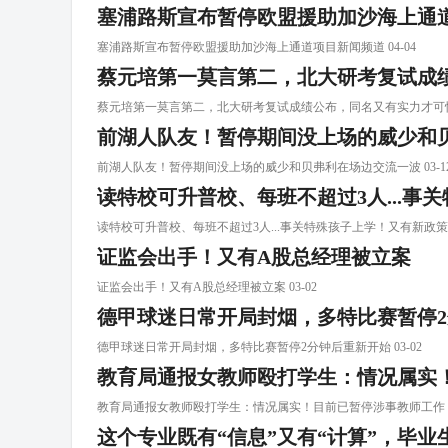
塞浦路斯宣布暂停欧盟援助加沙海上通
塞浦路斯宣布暂停欧盟援助加沙海上通道项目新闻频道 04-04
蔡元培第一莫言第二，北大研考复试成
蔡元培第一莫言第二，北大研考复试成绩公布，同名又有实力才可怕 0
前湖人队友！暂停期间没上场的威少和
前湖人队友！暂停期间没上场的威少和贝弗利在场边交流一波 03-1
读特校可升普校、每班不超过3人...事
读特校可升普校、每班不超过3人...事关特殊孩子上学！又有新政策了 
证监会出手！又有A股总经理被立案
证监会出手！又有A股总经理被立案 03-02
德甲球迷日常开局封烟，多特比赛暂停
德甲球迷日常开局封烟，多特比赛暂停2分钟后重新开始 03-02
教育局通报女教师殴打学生：情况属实
教育局通报女教师殴打学生：情况属实！目前已暂停涉事教师工作 03
这个专业既有“信息”又有“计算”，毕业