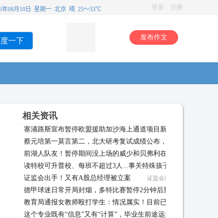
登录
注册
发布作文
百度一下
相关资讯
塞浦路斯宣布暂停欧盟援助加沙海上通道项目新闻频道
塞浦路
蔡元培第一莫言第二，北大研考复试成绩公布，同名又有实力才
前湖人队友！暂停期间没上场的威少和贝弗利在场边交流一波
可怕 03-28
读特校可升普校、每班不超过3人...事关特殊孩子上学！又有新
证监会出手！又有A股总经理被立案
政策了 03-07
证监会出手！又有A股总经理被
德甲球迷日常开局封烟，多特比赛暂停2分钟后重新开始
德甲
教育局通报女教师殴打学生：情况属实！目前已暂停涉事教师工
这个专业既有“信息”又有“计算”，毕业生前途远大!
03-01
这个专业既有