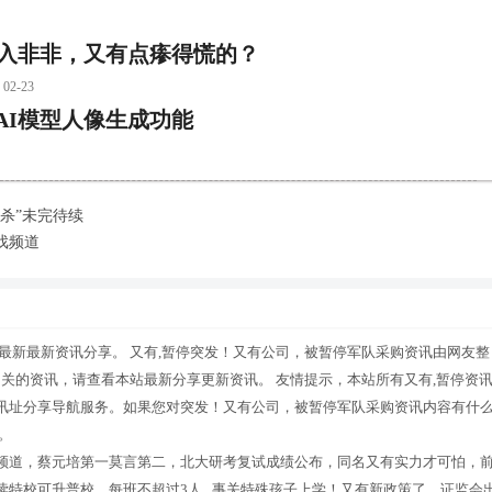
想入非非，又有点瘆得慌的？
-23
iAI模型人像生成功能
杀”未完待续
戏频道
最新最新资讯分享。 又有,暂停突发！又有公司，被暂停军队采购资讯由网友整
相关的资讯，请查看本站最新分享更新资讯。 友情提示，本站所有又有,暂停资
讯址分享导航服务。如果您对突发！又有公司，被暂停军队采购资讯内容有什
。
频道，蔡元培第一莫言第二，北大研考复试成绩公布，同名又有实力才可怕，
特校可升普校、每班不超过3人...事关特殊孩子上学！又有新政策了，证监会