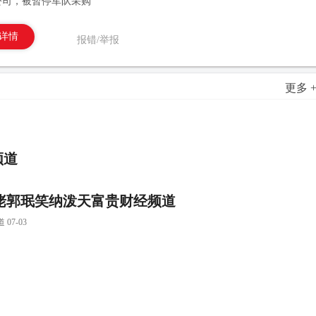
公司，被暂停军队采购
详情
报错/举报
更多 
频道
佬郭珉笑纳泼天富贵财经频道
7-03