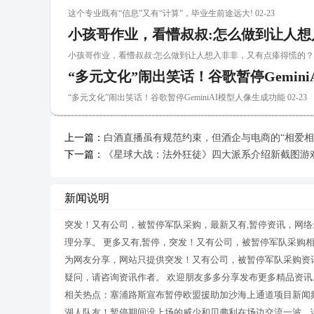
这个专业既有“信息”又有“计算”，毕业生前途远大! 02-23
小孩哥作业，看懵叔叔:怎么做到让人
小孩哥作业，看懵叔叔:怎么做到让人想入非非，又有点瘆得慌的？ 02
“多元文化”闹出笑话！谷歌暂停Gemin
“多元文化”闹出笑话！谷歌暂停GeminiAI模型人像生成功能 02-23
上一篇：
白酒直播虽有规范约束，但酒企与电商的“相爱相
下一篇：
《星球大战：法外狂徒》四大派系介绍新截图游
新闻说明
突发！又有公司，被暂停军队采购，最新又有,暂停资讯，网络
理分享。 更多又有,暂停，突发！又有公司，被暂停军队采购
为网友分享，网站只提供突发！又有公司，被暂停军队采购资
疑问，请咨询资讯作者。 欢迎朋友多多分享发布更多精品资讯
相关热点：塞浦路斯宣布暂停欧盟援助加沙海上通道项目新闻
湖人队友！暂停期间没上场的威少和贝弗利在场边交流一波，读