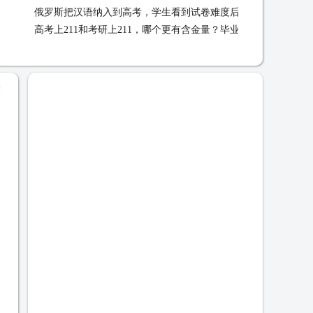
俄罗斯把汉语纳入到高考，学生看到试卷难度后一脸懵：这也太
原因 02-09
高考上211和考研上211，哪个更有含金量？毕业后才明白或许来
难了 02-08
不及 02-08
+