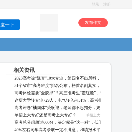
登录
注册
发布作文
百度一下
相关资讯
2023高考被“嫌弃”10大专业，第四名不出所料，榜首有些令人意
31个省市“高考难度”排名公布，榜首名副其实，第3名让人意外
02-15
高考体检需要“全脱掉”？高三准考生“羞红脸”，班主任说出实情
这所大学转专业729人，电气转入占51%，高考报电气值得关注
高考评卷“柚圆体”受欢迎，老师都不忍扣分，奶酪体：是我不配
的院校 02-13
单招上大专好还是高考上大专好？
单招上大专好还是高考上大专好？
高考总分想超过600分，决定权是“这一科”，低于125分基本没戏
40%左右同学高考录取一定不满意，和填报水平没有关系，什么