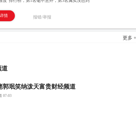
考难度”排行榜，第1名毫不意外，第3名属实没想到
详情
报错/举报
更多 
频道
佬郭珉笑纳泼天富贵财经频道
7-03