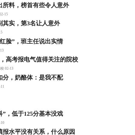
名不出所料，榜首有些令人意外
-15
副其实，第3名让人意外
5
羞红脸”，班主任说出实情
13
1%，高考报电气值得关注的院校
02-13
扣分，奶酪体：是我不配
11
”，低于125分基本没戏
10
填报水平没有关系，什么原因