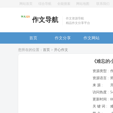
网站首页
综合导航
全能搜索
网站地图
联系我们
作文导航
作文资源导航
精品作文分享平台
首页
作文分享
作文网站
您所在的位置：
首页
>
开心作文
《难忘的
资源类型 :
资源语言 :
来 源 :
访问热度 :
5
更新时间 :
0
关 键 词 :