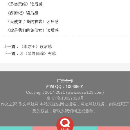
《另类思维》读后感
《西游记》读后感
《天使穿了我的衣裳》读后感
《你是我们的兔仙女》读后感
上一篇：
《李尔王》读后感
下一篇：
读《绿野仙踪》有感
广告合作
咨询 QQ：10069601
Copyright 2017-2021 (www.sozw123.com)
京ICP备13027028号
作文之家
作文导航网
本站只提供网址搜索，网址导航服务，如果侵犯了
您的权益，请联系我们纠正或删除。