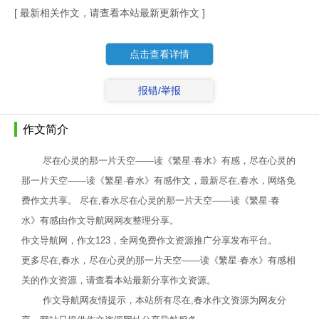
[ 最新相关作文，请查看本站最新更新作文 ]
点击查看详情
报错/举报
作文简介
尽在心灵的那一片天空——读《繁星·春水》有感，尽在心灵的
那一片天空——读《繁星·春水》有感作文，最新尽在,春水，网络免
费作文共享。 尽在,春水尽在心灵的那一片天空——读《繁星·春
水》有感由作文导航网网友整理分享。
作文导航网，作文123，全网免费作文资源推广分享发布平台。
更多尽在,春水，尽在心灵的那一片天空——读《繁星·春水》有感相
关的作文资源，请查看本站最新分享作文资源。
作文导航网友情提示，本站所有尽在,春水作文资源为网友分